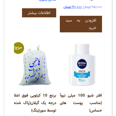
قیمت
قیمت
۶۵,۰۰۰
تومان
۶۰,۰۰۰
تومان
اطلاعات بیشتر
اصلی:
فعلی:
افزودن به سبد
۶۵,۰۰۰ تومان
۶۰,۰۰۰ تومان.
بود.
خرید
حراج!
افتر شیو 100 میلی نیوآ
برنج 10 کیلویی فوق اعلا
(مناسب پوست های
درجه یک گیلان(پاک شده
حساس)
توسط سورتینگ)