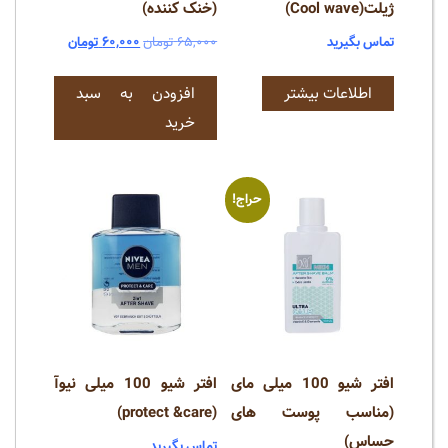
ژیلت(Cool wave)
(خنک کننده)
قیمت
قیمت
تماس بگیرید
۶۵,۰۰۰
تومان
۶۰,۰۰۰
تومان
اصلی:
فعلی:
اطلاعات بیشتر
افزودن به سبد
۶۵,۰۰۰ تومان
۶۰,۰۰۰ تومان.
بود.
خرید
حراج!
افتر شیو 100 میلی مای
افتر شیو 100 میلی نیوآ
(مناسب پوست های
(protect &care)
حساس)
تماس بگیرید