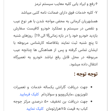
۶-رفع و ایراد یابی کلیه معایب سیستم ترمز
۷- کلیه خدمات فوق دارای ضمانت نامه کتبی میباشد
همشهریان کرمانی به محض مواجه شدن با هر نوع عیب
و نقصی در سیستم و عملکرد خودرو کافیست سفارش
بازدید خودرو خود را در بازه زمانی[9 الی 19] روزهای شنبه
تا پنج شنبه ثبت نمایند بلافاصله کارشناس مربوطه با
ایشان تماس گرفته و پس از هماهنگی ها چنانچه عیب
مربوطه در محل قابل رفع نباشد خودرو به تعمیرگاه
انتقال داده میشود.
توجه توجه :
جهت دریافت گارانتی یکساله خدمات و تعمیرات
تلویزیون ،مایکروویو و سولاردام
کلیک فرمایید
جهت دریافت بن تخفیف ۵۰ درصدی مرکز جوجه
کباب به قیمت ۷۵هزارتومان
کلیک نمایید