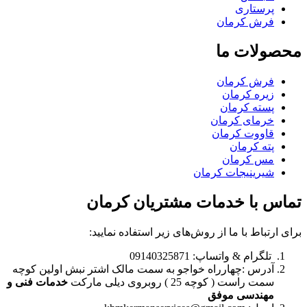
پرستاری
فرش کرمان
محصولات ما
فرش کرمان
زیره کرمان
پسته کرمان
خرمای کرمان
قاووت کرمان
پته کرمان
مس کرمان
شیرینیجات کرمان
تماس با خدمات مشتریان کرمان
برای ارتباط با ما از روش‌های زیر استفاده نمایید:
تلگرام & واتساپ: 09140325871
آدرس :چهارراه خواجو به سمت مالک اشتر نبش اولین کوچه
سمت راست ( کوچه 25 ) روبروی دیلی مارکت
خدمات فنی و
مهندسی موفق