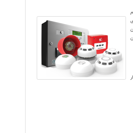
م
ی
ن
ن
ر